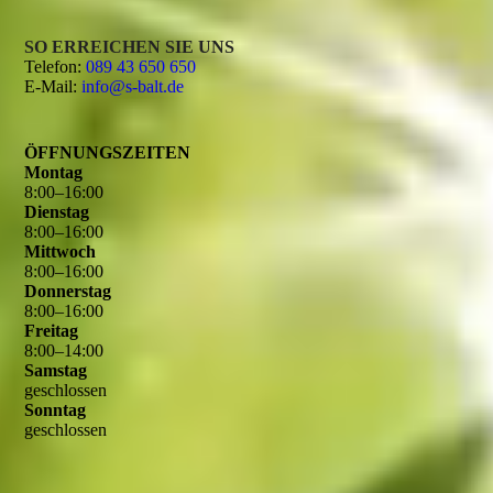
SO ERREICHEN SIE UNS
Telefon:
089 43 650 650
E-Mail:
info@s-balt.de
ÖFFNUNGSZEITEN
Montag
8
:
00
–
16
:
00
Dienstag
8
:
00
–
16
:
00
Mittwoch
8
:
00
–
16
:
00
Donnerstag
8
:
00
–
16
:
00
Freitag
8
:
00
–
14
:
00
Samstag
geschlossen
Sonntag
geschlossen