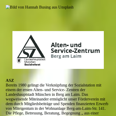
ASZ
Bereits 1980 gelingt die Verknüpfung der Sozialstation mit
einem der ersten Alten- und Service- Zentren der
Landeshauptstadt München in Berg am Laim. Das
wegweisende Miteinander ermöglicht unser Förderverein mit
dem durch Mitgliedsbeiträge und Spenden finanzierten Erwerb
von Miteigentum in der Wohnanlage Berg-am-Laim-Str. 141.
Die Pflege, Betreuung, Beratung, Begegnung „ aus einer