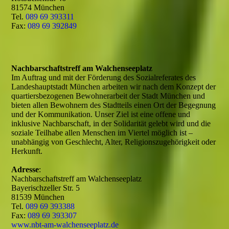
81574 München
Tel.
089 69 393311
Fax:
089 69 392849
Nachbarschaftstreff am Walchenseeplatz
Im Auftrag und mit der Förderung des Sozialreferates des
Landeshauptstadt München arbeiten wir nach dem Konzept der
quartiersbezogenen Bewohnerarbeit der Stadt München und
bieten allen Bewohnern des Stadtteils einen Ort der Begegnung
und der Kommunikation. Unser Ziel ist eine offene und
inklusive Nachbarschaft, in der Solidarität gelebt wird und die
soziale Teilhabe allen Menschen im Viertel möglich ist –
unabhängig von Geschlecht, Alter, Religionszugehörigkeit oder
Herkunft.
Adresse
:
Nachbarschaftstreff am Walchenseeplatz
Bayerischzeller Str. 5
81539 München
Tel.
089 69 393388
Fax:
089 69 393307
www.nbt-am-walchenseeplatz.de