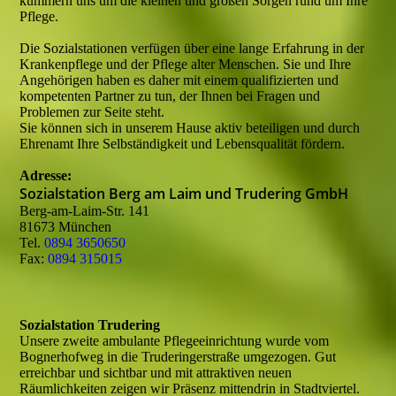
kümmern uns um die kleinen und großen Sorgen rund um Ihre
Pflege.
Die Sozialstationen verfügen über eine lange Erfahrung in der
Krankenpflege und der Pflege alter Menschen. Sie und Ihre
Angehörigen haben es daher mit einem qualifizierten und
kompetenten Partner zu tun, der Ihnen bei Fragen und
Problemen zur Seite steht.
Sie können sich in unserem Hause aktiv beteiligen und durch
Ehrenamt Ihre Selbständigkeit und Lebensqualität fördern.
Adresse:
Sozialstation Berg am Laim und Trudering GmbH
Berg-am-Laim-Str. 141
81673 München
Tel.
0894 3650650
Fax:
0894 315015
Sozialstation Trudering
Unsere zweite ambulante Pflegeeinrichtung wurde vom
Bognerhofweg in die Truderingerstraße umgezogen. Gut
erreichbar und sichtbar und mit attraktiven neuen
Räumlichkeiten zeigen wir Präsenz mittendrin in Stadtviertel.