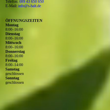
Telefon:
089 43 650 650
E-Mail:
info@s-balt.de
ÖFFNUNGSZEITEN
Montag
8
:
00
–
16
:
00
Dienstag
8
:
00
–
16
:
00
Mittwoch
8
:
00
–
16
:
00
Donnerstag
8
:
00
–
16
:
00
Freitag
8
:
00
–
14
:
00
Samstag
geschlossen
Sonntag
geschlossen