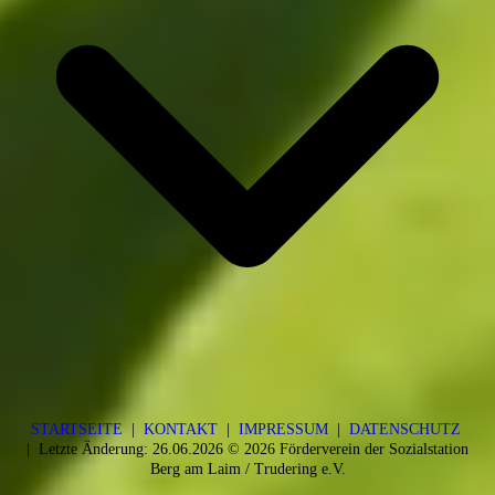
STARTSEITE
|
KONTAKT
|
IMPRESSUM
|
DATENSCHUTZ
| Letzte Änderung: 26.06.2026 © 2026 Förderverein der Sozialstation
Berg am Laim / Trudering e.V.